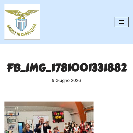
Vai
al
contenuto
FB_IMG_1781001331882
9 Giugno 2026