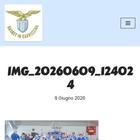
Vai
al
contenuto
IMG_20260609_12402
4
9 Giugno 2026