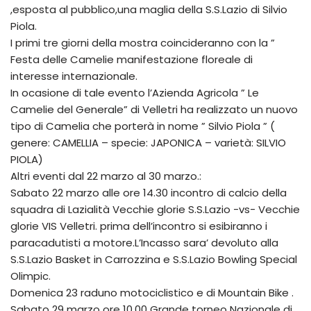
,esposta al pubblico,una maglia della S.S.Lazio di Silvio
Piola.
I primi tre giorni della mostra coincideranno con la ”
Festa delle Camelie manifestazione floreale di
interesse internazionale.
In ocasione di tale evento l’Azienda Agricola ” Le
Camelie del Generale” di Velletri ha realizzato un nuovo
tipo di Camelia che porterà in nome ” Silvio Piola ” (
genere: CAMELLIA – specie: JAPONICA – varietà: SILVIO
PIOLA)
Altri eventi dal 22 marzo al 30 marzo.:
Sabato 22 marzo alle ore 14.30 incontro di calcio della
squadra di Lazialità Vecchie glorie S.S.Lazio -vs- Vecchie
glorie VIS Velletri. prima dell’incontro si esibiranno i
paracadutisti a motore.L’Incasso sara’ devoluto alla
S.S.Lazio Basket in Carrozzina e S.S.Lazio Bowling Special
Olimpic.
Domenica 23 raduno motociclistico e di Mountain Bike .
Sabato 29 marzo ore 10.00 Grande torneo Nazionale di