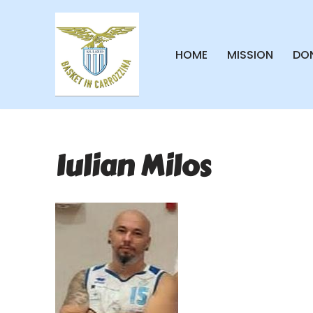
Vai
HOME
MISSION
DON
al
contenuto
Iulian Milos