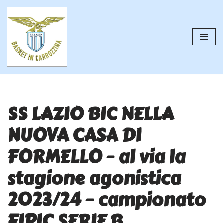
Vai
al
contenuto
SS LAZIO BIC NELLA
NUOVA CASA DI
FORMELLO – al via la
stagione agonistica
2023/24 – campionato
FIPIC SERIE B