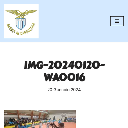
Vai
al
contenuto
IMG-20240120-
WA0016
20 Gennaio 2024