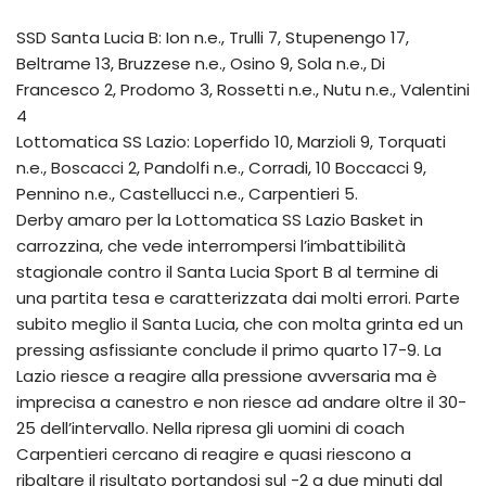
SSD Santa Lucia B: Ion n.e., Trulli 7, Stupenengo 17,
Beltrame 13, Bruzzese n.e., Osino 9, Sola n.e., Di
Francesco 2, Prodomo 3, Rossetti n.e., Nutu n.e., Valentini
4
Lottomatica SS Lazio: Loperfido 10, Marzioli 9, Torquati
n.e., Boscacci 2, Pandolfi n.e., Corradi, 10 Boccacci 9,
Pennino n.e., Castellucci n.e., Carpentieri 5.
Derby amaro per la Lottomatica SS Lazio Basket in
carrozzina, che vede interrompersi l’imbattibilità
stagionale contro il Santa Lucia Sport B al termine di
una partita tesa e caratterizzata dai molti errori. Parte
subito meglio il Santa Lucia, che con molta grinta ed un
pressing asfissiante conclude il primo quarto 17-9. La
Lazio riesce a reagire alla pressione avversaria ma è
imprecisa a canestro e non riesce ad andare oltre il 30-
25 dell’intervallo. Nella ripresa gli uomini di coach
Carpentieri cercano di reagire e quasi riescono a
ribaltare il risultato portandosi sul -2 a due minuti dal