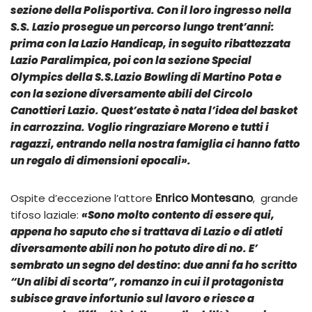
sezione della Polisportiva. Con il loro ingresso nella
S.S. Lazio prosegue un percorso lungo trent’anni:
prima con la Lazio Handicap, in seguito ribattezzata
Lazio Paralimpica, poi con la sezione Special
Olympics della S.S.Lazio Bowling di Martino Pota e
con la sezione diversamente abili del Circolo
Canottieri Lazio. Quest’estate è nata l’idea del basket
in carrozzina. Voglio ringraziare Moreno e tutti i
ragazzi, entrando nella nostra famiglia ci hanno fatto
un regalo di dimensioni epocali
».
Ospite d’eccezione l’attore
Enrico Montesano
, grande
tifoso laziale:
«Sono molto contento di essere qui,
appena ho saputo che si trattava di Lazio e di atleti
diversamente abili non ho potuto dire di no. E’
sembrato un segno del destino: due anni fa ho scritto
“Un alibi di scorta”, romanzo in cui il protagonista
subisce grave infortunio sul lavoro e riesce a