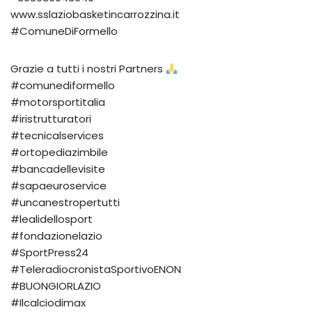
www.sslaziobasketincarrozzina.it
#ComuneDiFormello
Grazie a tutti i nostri Partners
#comunediformello
#motorsportitalia
#iristrutturatori
#tecnicalservices
#ortopediazimbile
#bancadellevisite
#sapaeuroservice
#uncanestropertutti
#lealidellosport
#fondazionelazio
#SportPress24
#TeleradiocronistaSportivoENON
#BUONGIORLAZIO
#Ilcalciodimax