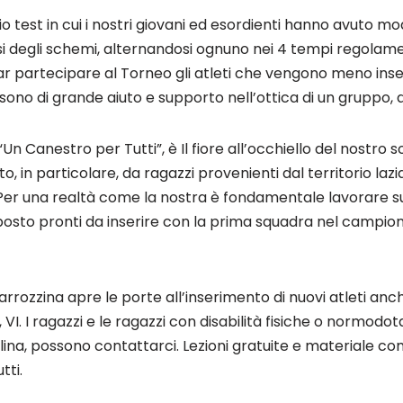
io test in cui i nostri giovani ed esordienti hanno avuto mo
si degli schemi, alternandosi ognuno nei 4 tempi regolame
r partecipare al Torneo gli atleti che vengono meno inseri
ono di grande aiuto e supporto nell’ottica di un gruppo, d
Un Canestro per Tutti”, è Il fiore all’occhiello del nostro s
, in particolare, da ragazzi provenienti dal territorio lazi
“Per una realtà come la nostra è fondamentale lavorare su
 posto pronti da inserire con la prima squadra nel campion
arrozzina apre le porte all’inserimento di nuovi atleti anc
 V, VI. I ragazzi e le ragazzi con disabilità fisiche o normodo
plina, possono contattarci. Lezioni gratuite e materiale c
tti.