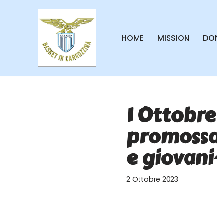
Vai
HOME
MISSION
DON
al
contenuto
1 Ottobre
promossa 
e giovani
2 Ottobre 2023