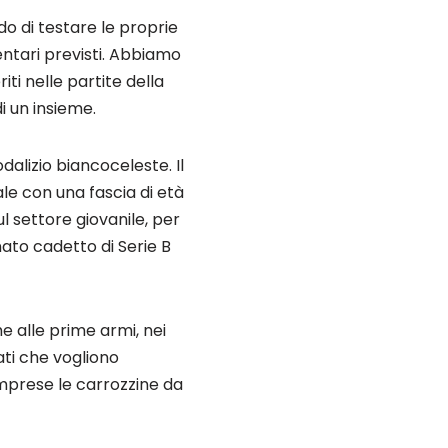
do di testare le proprie
ntari previsti. Abbiamo
ti nelle partite della
i un insieme.
odalizio biancoceleste. Il
ale con una fascia di età
l settore giovanile, per
ato cadetto di Serie B
he alle prime armi, nei
tati che vogliono
omprese le carrozzine da