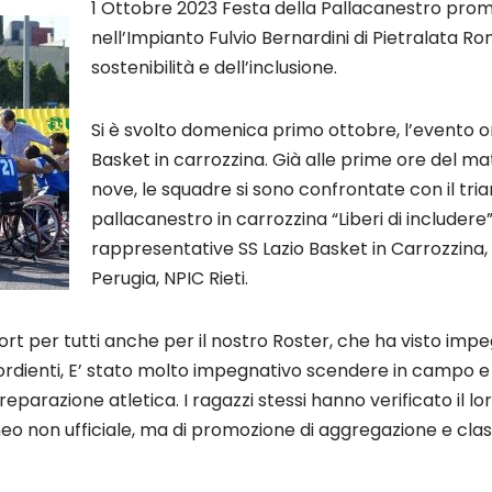
1 Ottobre 2023 Festa della Pallacanestro pro
nell’Impianto Fulvio Bernardini di Pietralata R
sostenibilità e dell’inclusione.
Si è svolto domenica primo ottobre, l’evento o
Basket in carrozzina. Già alle prime ore del mat
nove, le squadre si sono confrontate con il tria
pallacanestro in carrozzina “Liberi di includere”
rappresentative SS Lazio Basket in Carrozzina
Perugia, NPIC Rieti.
ort per tutti anche per il nostro Roster, che ha visto impe
ordienti, E’ stato molto impegnativo scendere in campo e
reparazione atletica. I ragazzi stessi hanno verificato il lo
eo non ufficiale, ma di promozione di aggregazione e class