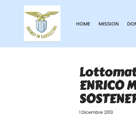
Vai
HOME
MISSION
DON
al
contenuto
Lottomati
ENRICO 
SOSTENE
1 Dicembre 2013