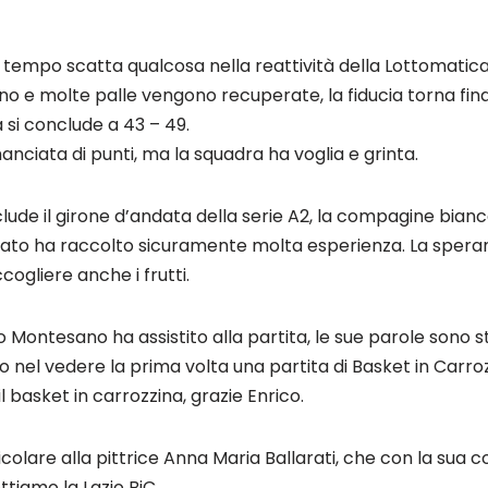
tempo scatta qualcosa nella reattività della Lottomatica S
orino e molte palle vengono recuperate, la fiducia torna fin
 si conclude a 43 – 49.
nciata di punti, ma la squadra ha voglia e grinta.
lude il girone d’andata della serie A2, la compagine bian
ato ha raccolto sicuramente molta esperienza. La spera
cogliere anche i frutti.
 Montesano ha assistito alla partita, le sue parole sono 
nel vedere la prima volta una partita di Basket in Carro
l basket in carrozzina, grazie Enrico.
lare alla pittrice Anna Maria Ballarati, che con la sua coll
ttiamo la Lazio BiC.