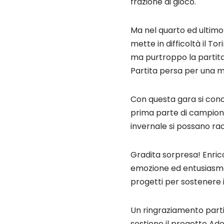
frazione di gioco.
Ma nel quarto ed ultimo 
mette in difficoltà il T
ma purtroppo la partita
Partita persa per una ma
Con questa gara si conc
prima parte di campion
invernale si possano rac
Gradita sorpresa! Enrico
emozione ed entusiasmo 
progetti per sostenere i
Un ringraziamento partico
sostiene il progetto Ado