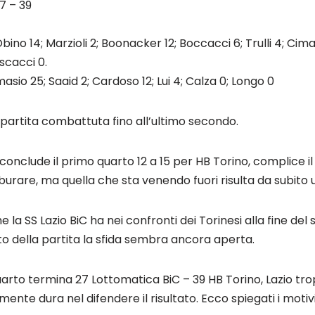
27 – 39
ino 14; Marzioli 2; Boonacker 12; Boccacci 6; Trulli 4; Cimar
oscacci 0.
sio 25; Saaid 2; Cardoso 12; Lui 4; Calza 0; Longo 0
 partita combattuta fino all’ultimo secondo.
conclude il primo quarto 12 a 15 per HB Torino, complice i
urare, ma quella che sta venendo fuori risulta da subito u
he la SS Lazio BiC ha nei confronti dei Torinesi alla fine de
o della partita la sfida sembra ancora aperta.
uarto termina 27 Lottomatica BiC – 39 HB Torino, Lazio tro
mente dura nel difendere il risultato. Ecco spiegati i motiv