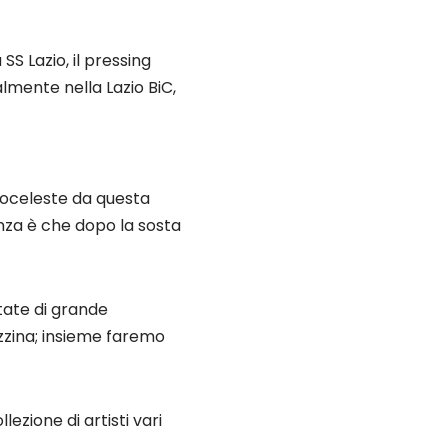
S Lazio, il pressing
almente nella Lazio BiC,
coceleste da questa
nza è che dopo la sosta
state di grande
zzina; insieme faremo
ezione di artisti vari