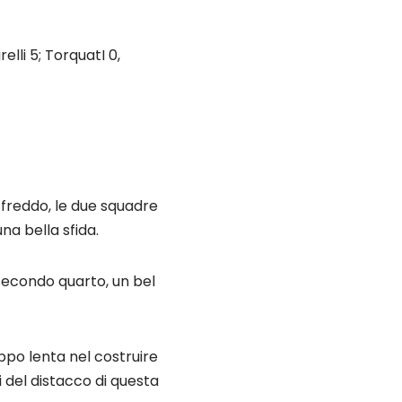
elli 5; TorquatI 0,
l freddo, le due squadre
na bella sfida.
l secondo quarto, un bel
ppo lenta nel costruire
i del distacco di questa